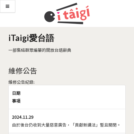
iTaigi愛台語
一部集結群眾編纂的開放台語辭典
維修公告
維修公告紀錄:
日期
事項
2024.11.29
由於後台仍收到大量惡意廣告，「貢獻新講法」暫且關閉。