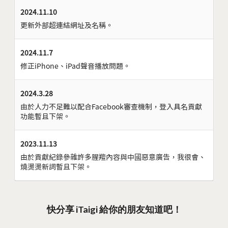
2024.11.10
更新外部超連結網址及名稱。
2024.11.7
修正iPhone、iPad聲音播放問題。
2024.3.28
由於人力不足難以配合Facebook審查機制，登入具名貢獻
功能暫且下架。
2023.11.13
由於貢獻紀錄參雜許多腥羶內容與中國惡意廣告，我很會、
燒燙燙新詞暫且下架。
快分享 iTaigi 給你的朋友知道吧！