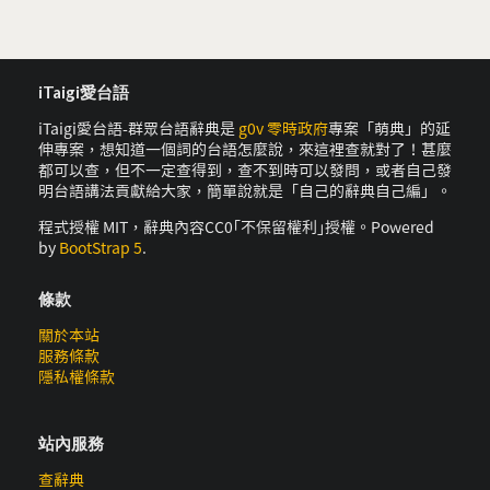
iTaigi愛台語
iTaigi愛台語-群眾台語辭典是
g0v 零時政府
專案「萌典」的延
伸專案，想知道一個詞的台語怎麼說，來這裡查就對了！甚麼
都可以查，但不一定查得到，查不到時可以發問，或者自己發
明台語講法貢獻給大家，簡單說就是「自己的辭典自己編」。
程式授權 MIT，辭典內容CC0｢不保留權利｣授權。Powered
by
BootStrap 5
.
條款
關於本站
服務條款
隱私權條款
站內服務
查辭典