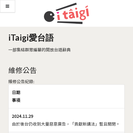
iTaigi愛台語
一部集結群眾編纂的開放台語辭典
維修公告
維修公告紀錄:
日期
事項
2024.11.29
由於後台仍收到大量惡意廣告，「貢獻新講法」暫且關閉。