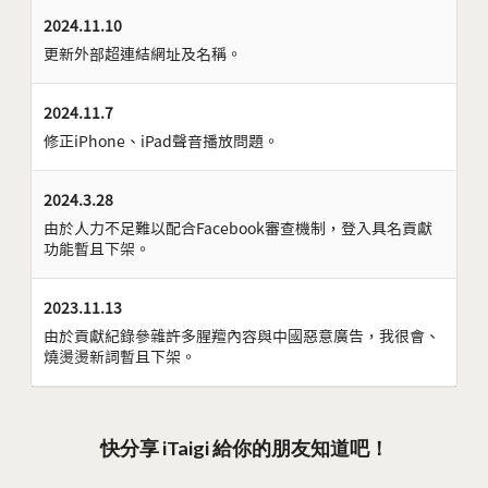
2024.11.10
更新外部超連結網址及名稱。
2024.11.7
修正iPhone、iPad聲音播放問題。
2024.3.28
由於人力不足難以配合Facebook審查機制，登入具名貢獻
功能暫且下架。
2023.11.13
由於貢獻紀錄參雜許多腥羶內容與中國惡意廣告，我很會、
燒燙燙新詞暫且下架。
快分享 iTaigi 給你的朋友知道吧！