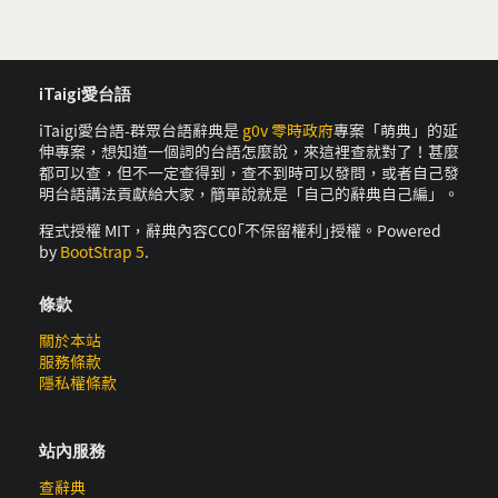
iTaigi愛台語
iTaigi愛台語-群眾台語辭典是
g0v 零時政府
專案「萌典」的延
伸專案，想知道一個詞的台語怎麼說，來這裡查就對了！甚麼
都可以查，但不一定查得到，查不到時可以發問，或者自己發
明台語講法貢獻給大家，簡單說就是「自己的辭典自己編」。
程式授權 MIT，辭典內容CC0｢不保留權利｣授權。Powered
by
BootStrap 5
.
條款
關於本站
服務條款
隱私權條款
站內服務
查辭典