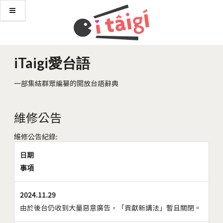
iTaigi愛台語
一部集結群眾編纂的開放台語辭典
維修公告
維修公告紀錄:
日期
事項
2024.11.29
由於後台仍收到大量惡意廣告，「貢獻新講法」暫且關閉。