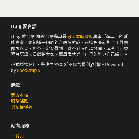
iTaigi愛台語
iTaigi愛台語-群眾台語辭典是
g0v 零時政府
專案「萌典」的延
伸專案，想知道一個詞的台語怎麼說，來這裡查就對了！甚麼
都可以查，但不一定查得到，查不到時可以發問，或者自己發
明台語講法貢獻給大家，簡單說就是「自己的辭典自己編」。
程式授權 MIT，辭典內容CC0｢不保留權利｣授權。Powered
by
BootStrap 5
.
條款
關於本站
服務條款
隱私權條款
站內服務
查辭典