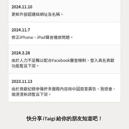
2024.11.10
更新外部超連結網址及名稱。
2024.11.7
修正iPhone、iPad聲音播放問題。
2024.3.28
由於人力不足難以配合Facebook審查機制，登入具名貢獻
功能暫且下架。
2023.11.13
由於貢獻紀錄參雜許多腥羶內容與中國惡意廣告，我很會、
燒燙燙新詞暫且下架。
快分享 iTaigi 給你的朋友知道吧！