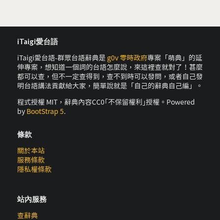
iTaigi愛台語
iTaigi愛台語-群眾台語辭典是
g0v 零時政府
專案「萌典」的延
伸專案，想知道一個詞的台語怎麼說，來這裡查就對了！甚麼
都可以查，但不一定查得到，查不到時可以發問，或者自己發
明台語講法貢獻給大家，簡單說就是「自己的辭典自己編」。
程式授權 MIT，辭典內容CC0｢不保留權利｣授權。Powered
by
BootStrap 5
.
條款
關於本站
服務條款
隱私權條款
站內服務
查辭典