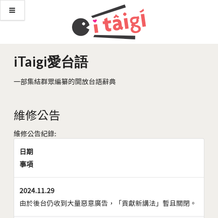
iTaigi愛台語
一部集結群眾編纂的開放台語辭典
維修公告
維修公告紀錄:
日期
事項
2024.11.29
由於後台仍收到大量惡意廣告，「貢獻新講法」暫且關閉。