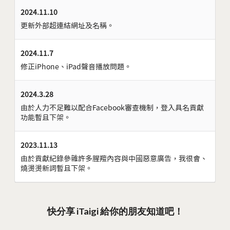
2024.11.10
更新外部超連結網址及名稱。
2024.11.7
修正iPhone、iPad聲音播放問題。
2024.3.28
由於人力不足難以配合Facebook審查機制，登入具名貢獻
功能暫且下架。
2023.11.13
由於貢獻紀錄參雜許多腥羶內容與中國惡意廣告，我很會、
燒燙燙新詞暫且下架。
快分享 iTaigi 給你的朋友知道吧！