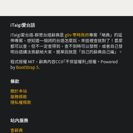
iTaigi愛台語
iTaigi愛台語-群眾台語辭典是
g0v 零時政府
專案「萌典」的延
伸專案，想知道一個詞的台語怎麼說，來這裡查就對了！甚麼
都可以查，但不一定查得到，查不到時可以發問，或者自己發
明台語講法貢獻給大家，簡單說就是「自己的辭典自己編」。
程式授權 MIT，辭典內容CC0｢不保留權利｣授權。Powered
by
BootStrap 5
.
條款
關於本站
服務條款
隱私權條款
站內服務
查辭典