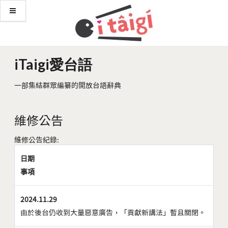
iTaigi愛台語
一部集結群眾編纂的開放台語辭典
維修公告
維修公告紀錄:
日期
事項
2024.11.29
由於後台仍收到大量惡意廣告，「貢獻新講法」暫且關閉。