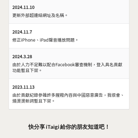
2024.11.10
更新外部超連結網址及名稱。
2024.11.7
修正iPhone、iPad聲音播放問題。
2024.3.28
由於人力不足難以配合Facebook審查機制，登入具名貢獻
功能暫且下架。
2023.11.13
由於貢獻紀錄參雜許多腥羶內容與中國惡意廣告，我很會、
燒燙燙新詞暫且下架。
快分享 iTaigi 給你的朋友知道吧！