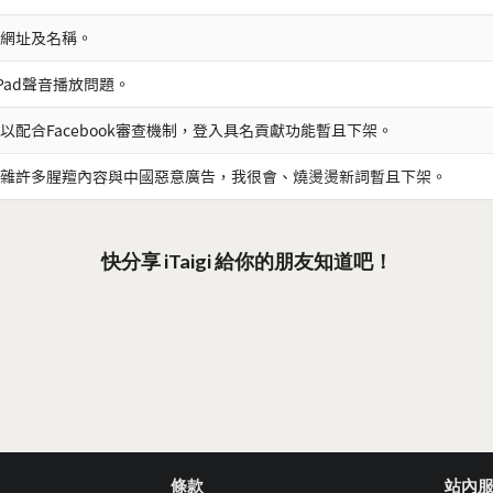
網址及名稱。
iPad聲音播放問題。
以配合Facebook審查機制，登入具名貢獻功能暫且下架。
雜許多腥羶內容與中國惡意廣告，我很會、燒燙燙新詞暫且下架。
快分享 iTaigi 給你的朋友知道吧！
條款
站內