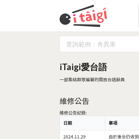
iTaigi愛台語
一部集結群眾編纂的開放台語辭典
維修公告
維修公告紀錄:
日期
事項
2024.11.29
由於後台仍收到