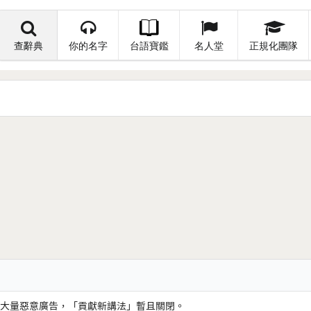
查辭典
你的名字
台語寶鑑
名人堂
正規化團隊
大量惡意廣告，「貢獻新講法」暫且關閉。