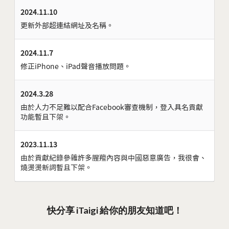
2024.11.10
更新外部超連結網址及名稱。
2024.11.7
修正iPhone、iPad聲音播放問題。
2024.3.28
由於人力不足難以配合Facebook審查機制，登入具名貢獻
功能暫且下架。
2023.11.13
由於貢獻紀錄參雜許多腥羶內容與中國惡意廣告，我很會、
燒燙燙新詞暫且下架。
快分享 iTaigi 給你的朋友知道吧！