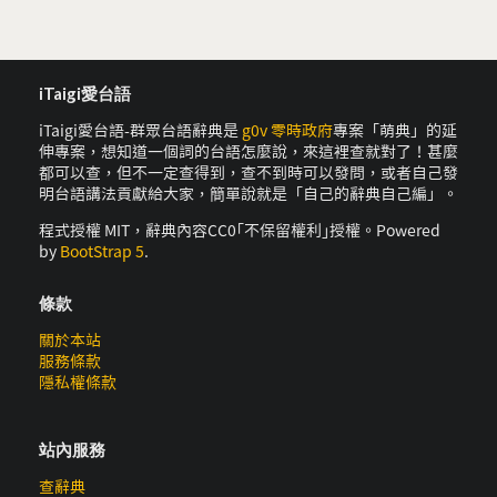
iTaigi愛台語
iTaigi愛台語-群眾台語辭典是
g0v 零時政府
專案「萌典」的延
伸專案，想知道一個詞的台語怎麼說，來這裡查就對了！甚麼
都可以查，但不一定查得到，查不到時可以發問，或者自己發
明台語講法貢獻給大家，簡單說就是「自己的辭典自己編」。
程式授權 MIT，辭典內容CC0｢不保留權利｣授權。Powered
by
BootStrap 5
.
條款
關於本站
服務條款
隱私權條款
站內服務
查辭典