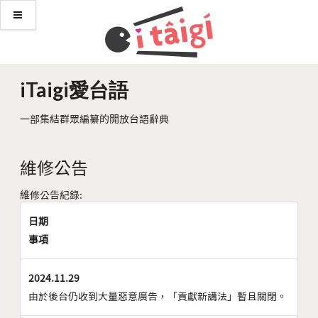
iTaigi愛台語
一部集結群眾編纂的開放台語辭典
維修公告
維修公告紀錄:
日期
事項
2024.11.29
由於後台仍收到大量惡意廣告，「貢獻新講法」暫且關閉。