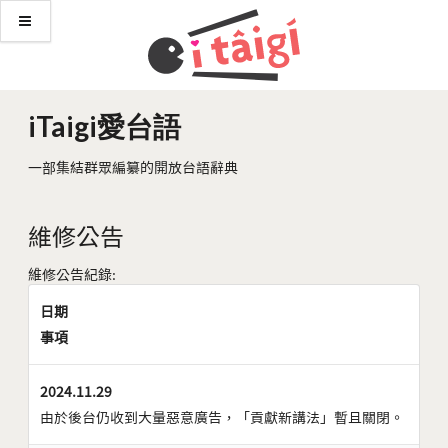
iTaigi愛台語
一部集結群眾編纂的開放台語辭典
維修公告
維修公告紀錄:
日期
事項
2024.11.29
由於後台仍收到大量惡意廣告，「貢獻新講法」暫且關閉。