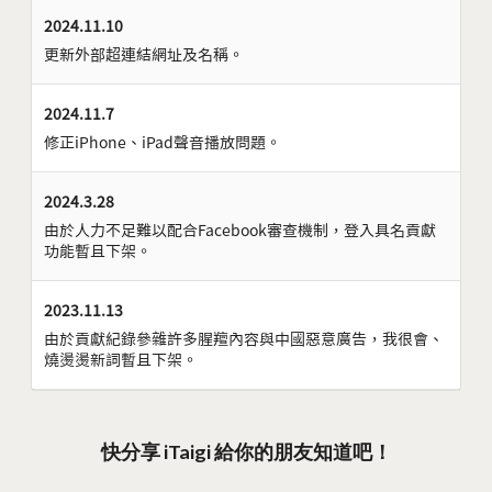
2024.11.10
更新外部超連結網址及名稱。
2024.11.7
修正iPhone、iPad聲音播放問題。
2024.3.28
由於人力不足難以配合Facebook審查機制，登入具名貢獻
功能暫且下架。
2023.11.13
由於貢獻紀錄參雜許多腥羶內容與中國惡意廣告，我很會、
燒燙燙新詞暫且下架。
快分享 iTaigi 給你的朋友知道吧！