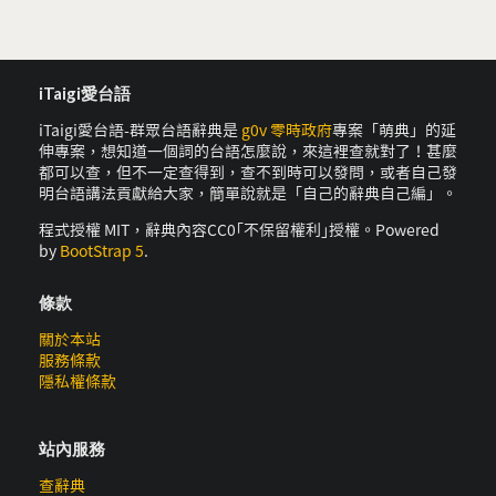
iTaigi愛台語
iTaigi愛台語-群眾台語辭典是
g0v 零時政府
專案「萌典」的延
伸專案，想知道一個詞的台語怎麼說，來這裡查就對了！甚麼
都可以查，但不一定查得到，查不到時可以發問，或者自己發
明台語講法貢獻給大家，簡單說就是「自己的辭典自己編」。
程式授權 MIT，辭典內容CC0｢不保留權利｣授權。Powered
by
BootStrap 5
.
條款
關於本站
服務條款
隱私權條款
站內服務
查辭典