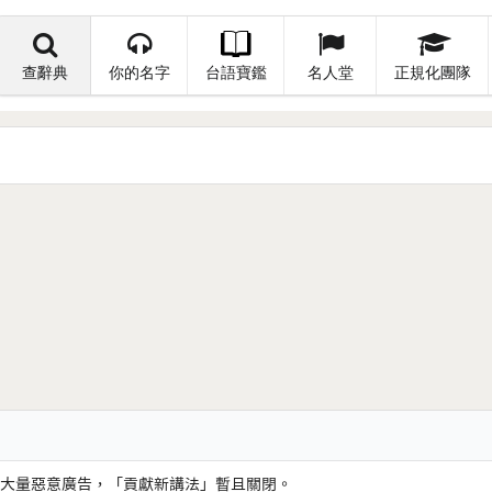
查辭典
你的名字
台語寶鑑
名人堂
正規化團隊
大量惡意廣告，「貢獻新講法」暫且關閉。