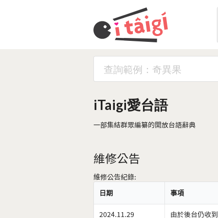
iTaigi愛台語
一部集結群眾編纂的開放台語辭典
維修公告
維修公告紀錄:
日期
事項
2024.11.29
由於後台仍收到