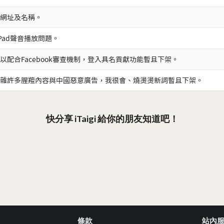
網址及名稱。
iPad聲音播放問題。
以配合Facebook審查機制，登入具名貢獻功能暫且下架。
雜許多腥羶內容與中國惡意廣告，我很會、燒燙燙新詞暫且下架。
快分享 iTaigi 給你的朋友知道吧！
條款
站內