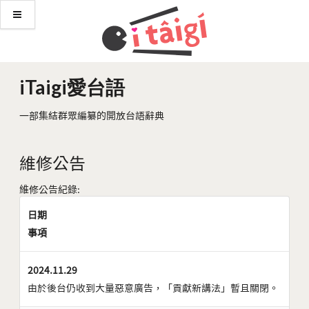
iTaigi愛台語
一部集結群眾編纂的開放台語辭典
維修公告
維修公告紀錄:
日期
事項
2024.11.29
由於後台仍收到大量惡意廣告，「貢獻新講法」暫且關閉。