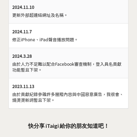
2024.11.10
更新外部超連結網址及名稱。
2024.11.7
修正iPhone、iPad聲音播放問題。
2024.3.28
由於人力不足難以配合Facebook審查機制，登入具名貢獻
功能暫且下架。
2023.11.13
由於貢獻紀錄參雜許多腥羶內容與中國惡意廣告，我很會、
燒燙燙新詞暫且下架。
快分享 iTaigi 給你的朋友知道吧！