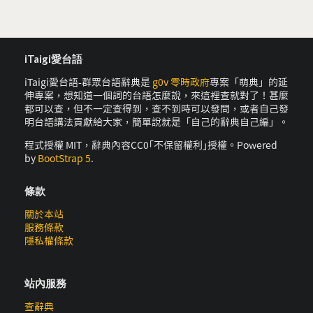
iTaigi愛台語
iTaigi愛台語-群眾台語辭典是
g0v 零時政府
專案「萌典」的延
伸專案，想知道一個詞的台語怎麼說，來這裡查就對了！甚麼
都可以查，但不一定查得到，查不到時可以發問，或者自己發
明台語講法貢獻給大家，簡單說就是「自己的辭典自己編」。
程式授權 MIT，辭典內容CC0｢不保留權利｣授權。Powered
by
BootStrap 5
.
條款
關於本站
服務條款
隱私權條款
站內服務
查辭典