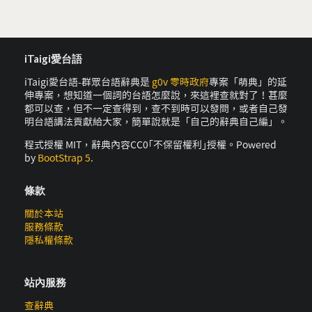
iTaigi愛台語
iTaigi愛台語-群眾台語辭典是
g0v 零時政府
專案「萌典」的延
伸專案，想知道一個詞的台語怎麼說，來這裡查就對了！甚麼
都可以查，但不一定查得到，查不到時可以發問，或者自己發
明台語講法貢獻給大家，簡單說就是「自己的辭典自己編」。
程式授權 MIT，辭典內容CC0｢不保留權利｣授權。Powered
by
BootStrap 5
.
條款
關於本站
服務條款
隱私權條款
站內服務
查辭典