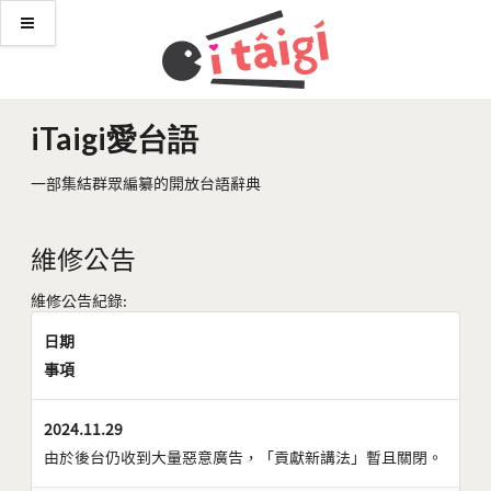
iTaigi愛台語
一部集結群眾編纂的開放台語辭典
維修公告
維修公告紀錄:
日期
事項
2024.11.29
由於後台仍收到大量惡意廣告，「貢獻新講法」暫且關閉。