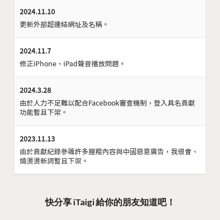
2024.11.10
更新外部超連結網址及名稱。
2024.11.7
修正iPhone、iPad聲音播放問題。
2024.3.28
由於人力不足難以配合Facebook審查機制，登入具名貢獻
功能暫且下架。
2023.11.13
由於貢獻紀錄參雜許多腥羶內容與中國惡意廣告，我很會、
燒燙燙新詞暫且下架。
快分享 iTaigi 給你的朋友知道吧！