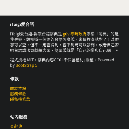
iTaigi愛台語
iTaigi愛台語-群眾台語辭典是
g0v 零時政府
專案「萌典」的延
伸專案，想知道一個詞的台語怎麼說，來這裡查就對了！甚麼
都可以查，但不一定查得到，查不到時可以發問，或者自己發
明台語講法貢獻給大家，簡單說就是「自己的辭典自己編」。
程式授權 MIT，辭典內容CC0｢不保留權利｣授權。Powered
by
BootStrap 5
.
條款
關於本站
服務條款
隱私權條款
站內服務
查辭典