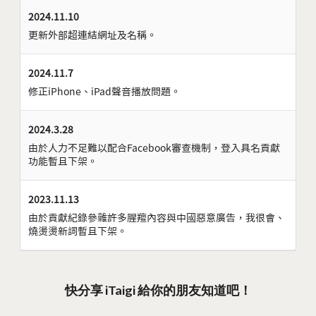
2024.11.10
更新外部超連結網址及名稱。
2024.11.7
修正iPhone、iPad聲音播放問題。
2024.3.28
由於人力不足難以配合Facebook審查機制，登入具名貢獻
功能暫且下架。
2023.11.13
由於貢獻紀錄參雜許多腥羶內容與中國惡意廣告，我很會、
燒燙燙新詞暫且下架。
快分享 iTaigi 給你的朋友知道吧！