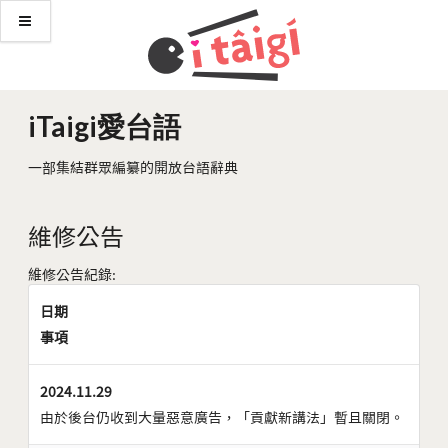
iTaigi愛台語
一部集結群眾編纂的開放台語辭典
維修公告
維修公告紀錄:
日期
事項
2024.11.29
由於後台仍收到大量惡意廣告，「貢獻新講法」暫且關閉。