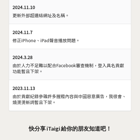
2024.11.10
更新外部超連結網址及名稱。
2024.11.7
修正iPhone、iPad聲音播放問題。
2024.3.28
由於人力不足難以配合Facebook審查機制，登入具名貢獻
功能暫且下架。
2023.11.13
由於貢獻紀錄參雜許多腥羶內容與中國惡意廣告，我很會、
燒燙燙新詞暫且下架。
快分享 iTaigi 給你的朋友知道吧！