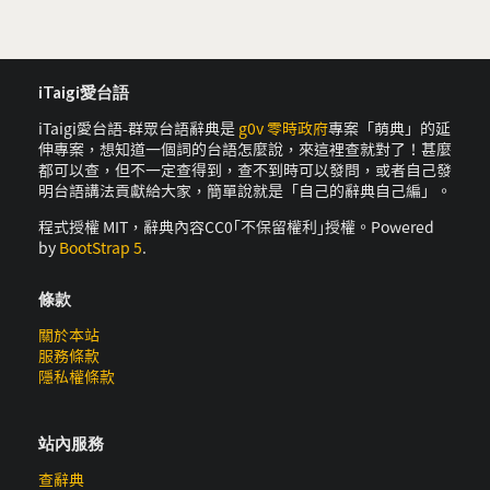
iTaigi愛台語
iTaigi愛台語-群眾台語辭典是
g0v 零時政府
專案「萌典」的延
伸專案，想知道一個詞的台語怎麼說，來這裡查就對了！甚麼
都可以查，但不一定查得到，查不到時可以發問，或者自己發
明台語講法貢獻給大家，簡單說就是「自己的辭典自己編」。
程式授權 MIT，辭典內容CC0｢不保留權利｣授權。Powered
by
BootStrap 5
.
條款
關於本站
服務條款
隱私權條款
站內服務
查辭典