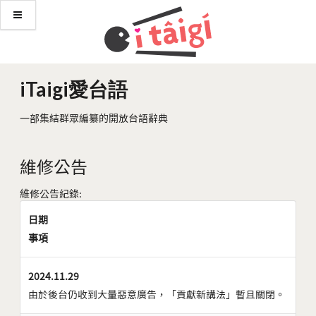
iTaigi愛台語
一部集結群眾編纂的開放台語辭典
維修公告
維修公告紀錄:
日期
事項
2024.11.29
由於後台仍收到大量惡意廣告，「貢獻新講法」暫且關閉。