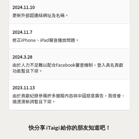
2024.11.10
更新外部超連結網址及名稱。
2024.11.7
修正iPhone、iPad聲音播放問題。
2024.3.28
由於人力不足難以配合Facebook審查機制，登入具名貢獻
功能暫且下架。
2023.11.13
由於貢獻紀錄參雜許多腥羶內容與中國惡意廣告，我很會、
燒燙燙新詞暫且下架。
快分享 iTaigi 給你的朋友知道吧！