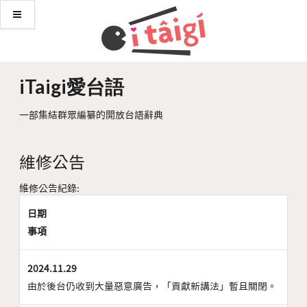
iTaigi愛台語
一部集結群眾編纂的開放台語辭典
維修公告
維修公告紀錄:
日期
事項
2024.11.29
由於後台仍收到大量惡意廣告，「貢獻新講法」暫且關閉。