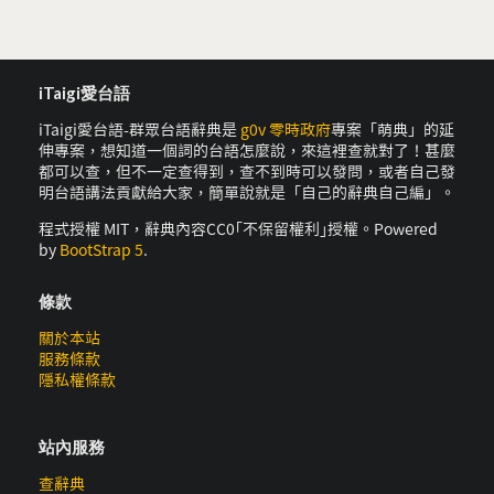
iTaigi愛台語
iTaigi愛台語-群眾台語辭典是
g0v 零時政府
專案「萌典」的延
伸專案，想知道一個詞的台語怎麼說，來這裡查就對了！甚麼
都可以查，但不一定查得到，查不到時可以發問，或者自己發
明台語講法貢獻給大家，簡單說就是「自己的辭典自己編」。
程式授權 MIT，辭典內容CC0｢不保留權利｣授權。Powered
by
BootStrap 5
.
條款
關於本站
服務條款
隱私權條款
站內服務
查辭典