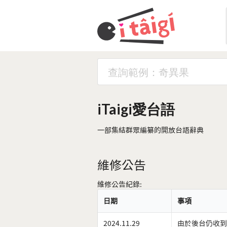
iTaigi愛台語
一部集結群眾編纂的開放台語辭典
維修公告
維修公告紀錄:
日期
事項
2024.11.29
由於後台仍收到