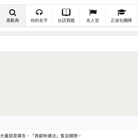
查辭典
你的名字
台語寶鑑
名人堂
正規化團隊
大量惡意廣告，「貢獻新講法」暫且關閉。