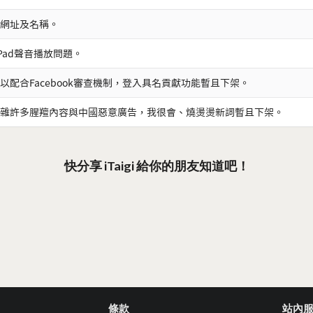
網址及名稱。
iPad聲音播放問題。
以配合Facebook審查機制，登入具名貢獻功能暫且下架。
雜許多腥羶內容與中國惡意廣告，我很會、燒燙燙新詞暫且下架。
快分享 iTaigi 給你的朋友知道吧！
條款
站內