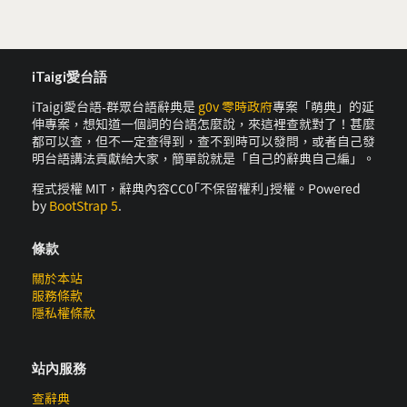
iTaigi愛台語
iTaigi愛台語-群眾台語辭典是
g0v 零時政府
專案「萌典」的延
伸專案，想知道一個詞的台語怎麼說，來這裡查就對了！甚麼
都可以查，但不一定查得到，查不到時可以發問，或者自己發
明台語講法貢獻給大家，簡單說就是「自己的辭典自己編」。
程式授權 MIT，辭典內容CC0｢不保留權利｣授權。Powered
by
BootStrap 5
.
條款
關於本站
服務條款
隱私權條款
站內服務
查辭典