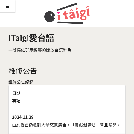
iTaigi愛台語
一部集結群眾編纂的開放台語辭典
維修公告
維修公告紀錄:
日期
事項
2024.11.29
由於後台仍收到大量惡意廣告，「貢獻新講法」暫且關閉。