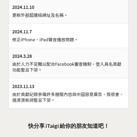
2024.11.10
更新外部超連結網址及名稱。
2024.11.7
修正iPhone、iPad聲音播放問題。
2024.3.28
由於人力不足難以配合Facebook審查機制，登入具名貢獻
功能暫且下架。
2023.11.13
由於貢獻紀錄參雜許多腥羶內容與中國惡意廣告，我很會、
燒燙燙新詞暫且下架。
快分享 iTaigi 給你的朋友知道吧！