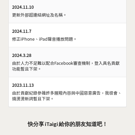
2024.11.10
更新外部超連結網址及名稱。
2024.11.7
修正iPhone、iPad聲音播放問題。
2024.3.28
由於人力不足難以配合Facebook審查機制，登入具名貢獻
功能暫且下架。
2023.11.13
由於貢獻紀錄參雜許多腥羶內容與中國惡意廣告，我很會、
燒燙燙新詞暫且下架。
快分享 iTaigi 給你的朋友知道吧！