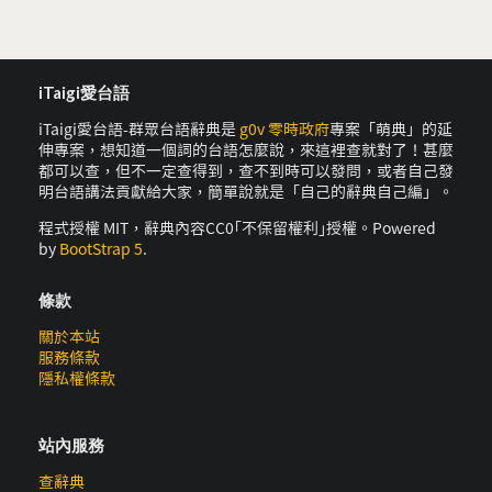
iTaigi愛台語
iTaigi愛台語-群眾台語辭典是
g0v 零時政府
專案「萌典」的延
伸專案，想知道一個詞的台語怎麼說，來這裡查就對了！甚麼
都可以查，但不一定查得到，查不到時可以發問，或者自己發
明台語講法貢獻給大家，簡單說就是「自己的辭典自己編」。
程式授權 MIT，辭典內容CC0｢不保留權利｣授權。Powered
by
BootStrap 5
.
條款
關於本站
服務條款
隱私權條款
站內服務
查辭典