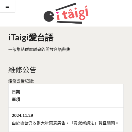
iTaigi愛台語
一部集結群眾編纂的開放台語辭典
維修公告
維修公告紀錄:
日期
事項
2024.11.29
由於後台仍收到大量惡意廣告，「貢獻新講法」暫且關閉。