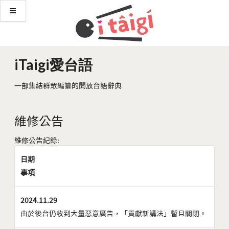
iTaigi愛台語
一部集結群眾編纂的開放台語辭典
維修公告
維修公告紀錄:
日期
事項
2024.11.29
由於後台仍收到大量惡意廣告，「貢獻新講法」暫且關閉。