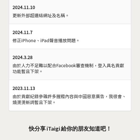
2024.11.10
更新外部超連結網址及名稱。
2024.11.7
修正iPhone、iPad聲音播放問題。
2024.3.28
由於人力不足難以配合Facebook審查機制，登入具名貢獻
功能暫且下架。
2023.11.13
由於貢獻紀錄參雜許多腥羶內容與中國惡意廣告，我很會、
燒燙燙新詞暫且下架。
快分享 iTaigi 給你的朋友知道吧！