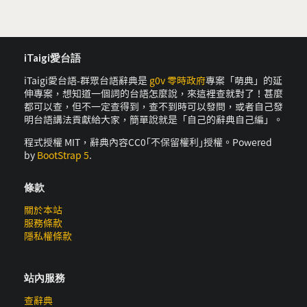
iTaigi愛台語
iTaigi愛台語-群眾台語辭典是
g0v 零時政府
專案「萌典」的延
伸專案，想知道一個詞的台語怎麼說，來這裡查就對了！甚麼
都可以查，但不一定查得到，查不到時可以發問，或者自己發
明台語講法貢獻給大家，簡單說就是「自己的辭典自己編」。
程式授權 MIT，辭典內容CC0｢不保留權利｣授權。Powered
by
BootStrap 5
.
條款
關於本站
服務條款
隱私權條款
站內服務
查辭典