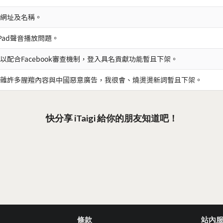
網址及名稱。
iPad聲音播放問題。
以配合Facebook審查機制，登入具名貢獻功能暫且下架。
雜許多腥羶內容與中國惡意廣告，我很會、燒燙燙新詞暫且下架。
快分享 iTaigi 給你的朋友知道吧！
條款
站內