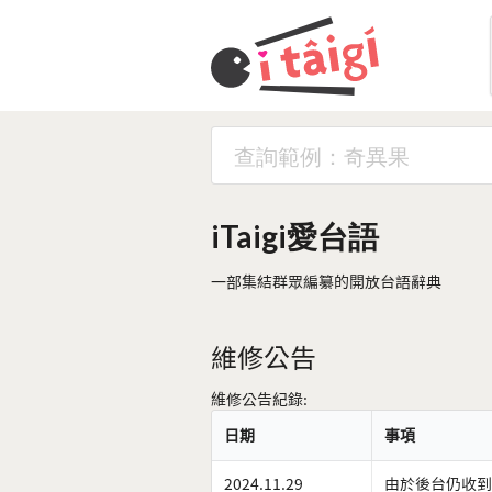
iTaigi愛台語
一部集結群眾編纂的開放台語辭典
維修公告
維修公告紀錄:
日期
事項
2024.11.29
由於後台仍收到