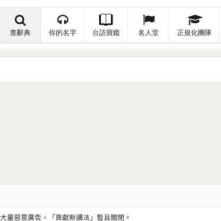
查辭典
你的名字
台語寶鑑
名人堂
正規化團隊
大量惡意廣告，「貢獻新講法」暫且關閉。