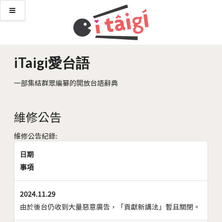
iTaigi愛台語
一部集結群眾編纂的開放台語辭典
維修公告
維修公告紀錄:
日期
事項
2024.11.29
由於後台仍收到大量惡意廣告，「貢獻新講法」暫且關閉。