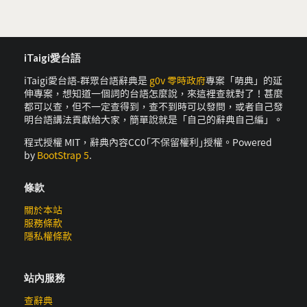
iTaigi愛台語
iTaigi愛台語-群眾台語辭典是
g0v 零時政府
專案「萌典」的延
伸專案，想知道一個詞的台語怎麼說，來這裡查就對了！甚麼
都可以查，但不一定查得到，查不到時可以發問，或者自己發
明台語講法貢獻給大家，簡單說就是「自己的辭典自己編」。
程式授權 MIT，辭典內容CC0｢不保留權利｣授權。Powered
by
BootStrap 5
.
條款
關於本站
服務條款
隱私權條款
站內服務
查辭典