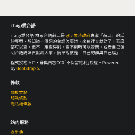
iTaigi愛台語
iTaigi愛台語-群眾台語辭典是
g0v 零時政府
專案「萌典」的延
伸專案，想知道一個詞的台語怎麼說，來這裡查就對了！甚麼
都可以查，但不一定查得到，查不到時可以發問，或者自己發
明台語講法貢獻給大家，簡單說就是「自己的辭典自己編」。
程式授權 MIT，辭典內容CC0｢不保留權利｣授權。Powered
by
BootStrap 5
.
條款
關於本站
服務條款
隱私權條款
站內服務
查辭典