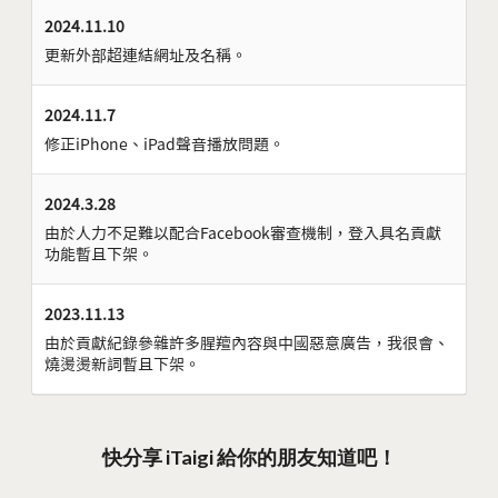
2024.11.10
更新外部超連結網址及名稱。
2024.11.7
修正iPhone、iPad聲音播放問題。
2024.3.28
由於人力不足難以配合Facebook審查機制，登入具名貢獻
功能暫且下架。
2023.11.13
由於貢獻紀錄參雜許多腥羶內容與中國惡意廣告，我很會、
燒燙燙新詞暫且下架。
快分享 iTaigi 給你的朋友知道吧！