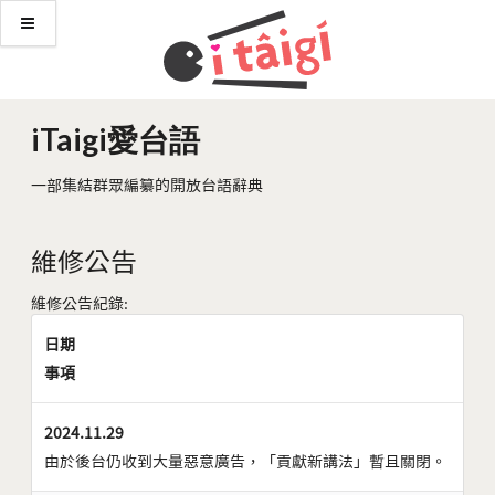
iTaigi愛台語
一部集結群眾編纂的開放台語辭典
維修公告
維修公告紀錄:
日期
事項
2024.11.29
由於後台仍收到大量惡意廣告，「貢獻新講法」暫且關閉。