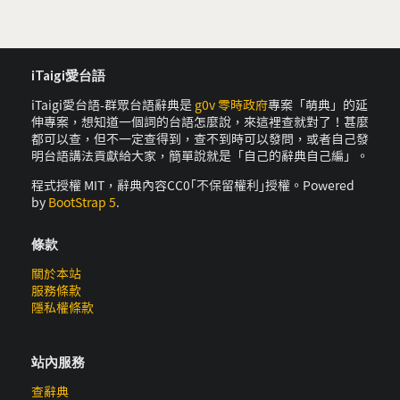
iTaigi愛台語
iTaigi愛台語-群眾台語辭典是
g0v 零時政府
專案「萌典」的延
伸專案，想知道一個詞的台語怎麼說，來這裡查就對了！甚麼
都可以查，但不一定查得到，查不到時可以發問，或者自己發
明台語講法貢獻給大家，簡單說就是「自己的辭典自己編」。
程式授權 MIT，辭典內容CC0｢不保留權利｣授權。Powered
by
BootStrap 5
.
條款
關於本站
服務條款
隱私權條款
站內服務
查辭典