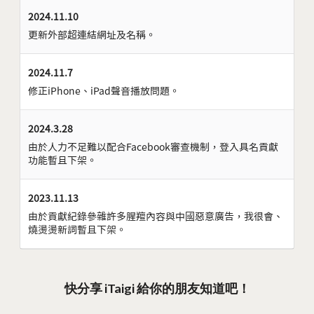
2024.11.10
更新外部超連結網址及名稱。
2024.11.7
修正iPhone、iPad聲音播放問題。
2024.3.28
由於人力不足難以配合Facebook審查機制，登入具名貢獻
功能暫且下架。
2023.11.13
由於貢獻紀錄參雜許多腥羶內容與中國惡意廣告，我很會、
燒燙燙新詞暫且下架。
快分享 iTaigi 給你的朋友知道吧！