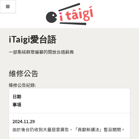
iTaigi愛台語
一部集結群眾編纂的開放台語辭典
維修公告
維修公告紀錄:
日期
事項
2024.11.29
由於後台仍收到大量惡意廣告，「貢獻新講法」暫且關閉。