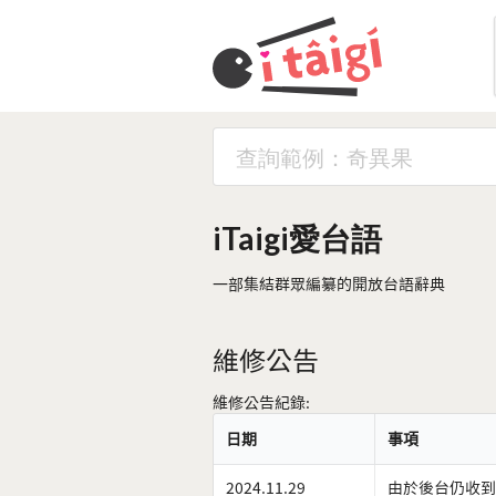
iTaigi愛台語
一部集結群眾編纂的開放台語辭典
維修公告
維修公告紀錄:
日期
事項
2024.11.29
由於後台仍收到