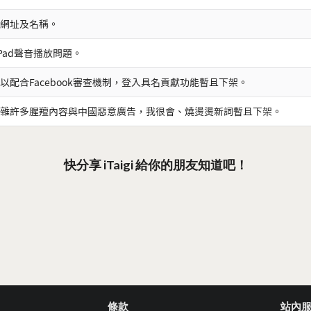
網址及名稱。
iPad聲音播放問題。
以配合Facebook審查機制，登入具名貢獻功能暫且下架。
雜許多腥羶內容與中國惡意廣告，我很會、燒燙燙新詞暫且下架。
快分享 iTaigi 給你的朋友知道吧！
條款
站內