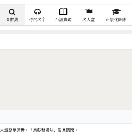
查辭典
你的名字
台語寶鑑
名人堂
正規化團隊
大量惡意廣告，「貢獻新講法」暫且關閉。