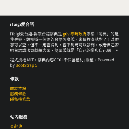
iTaigi愛台語
iTaigi愛台語-群眾台語辭典是
g0v 零時政府
專案「萌典」的延
伸專案，想知道一個詞的台語怎麼說，來這裡查就對了！甚麼
都可以查，但不一定查得到，查不到時可以發問，或者自己發
明台語講法貢獻給大家，簡單說就是「自己的辭典自己編」。
程式授權 MIT，辭典內容CC0｢不保留權利｣授權。Powered
by
BootStrap 5
.
條款
關於本站
服務條款
隱私權條款
站內服務
查辭典