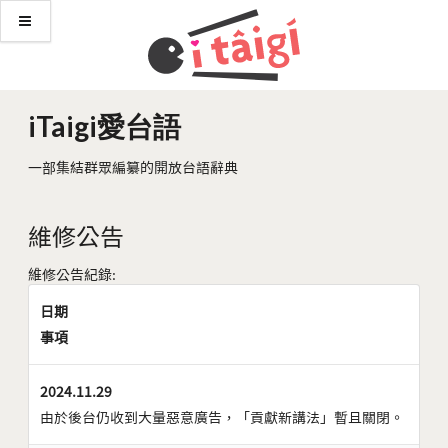
iTaigi愛台語
一部集結群眾編纂的開放台語辭典
維修公告
維修公告紀錄:
日期
事項
2024.11.29
由於後台仍收到大量惡意廣告，「貢獻新講法」暫且關閉。