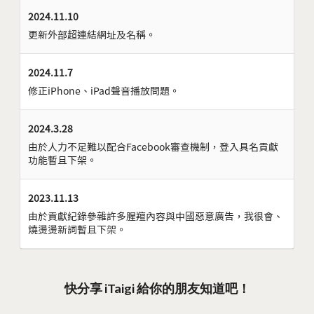
2024.11.10
更新外部超連結網址及名稱。
2024.11.7
修正iPhone、iPad聲音播放問題。
2024.3.28
由於人力不足難以配合Facebook審查機制，登入具名貢獻
功能暫且下架。
2023.11.13
由於貢獻紀錄參雜許多腥羶內容與中國惡意廣告，我很會、
燒燙燙新詞暫且下架。
快分享 iTaigi 給你的朋友知道吧！