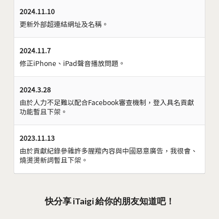
2024.11.10
更新外部超連結網址及名稱。
2024.11.7
修正iPhone、iPad聲音播放問題。
2024.3.28
由於人力不足難以配合Facebook審查機制，登入具名貢獻
功能暫且下架。
2023.11.13
由於貢獻紀錄參雜許多腥羶內容與中國惡意廣告，我很會、
燒燙燙新詞暫且下架。
快分享 iTaigi 給你的朋友知道吧！