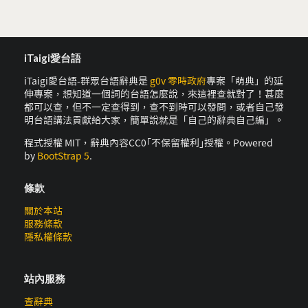
iTaigi愛台語
iTaigi愛台語-群眾台語辭典是
g0v 零時政府
專案「萌典」的延
伸專案，想知道一個詞的台語怎麼說，來這裡查就對了！甚麼
都可以查，但不一定查得到，查不到時可以發問，或者自己發
明台語講法貢獻給大家，簡單說就是「自己的辭典自己編」。
程式授權 MIT，辭典內容CC0｢不保留權利｣授權。Powered
by
BootStrap 5
.
條款
關於本站
服務條款
隱私權條款
站內服務
查辭典