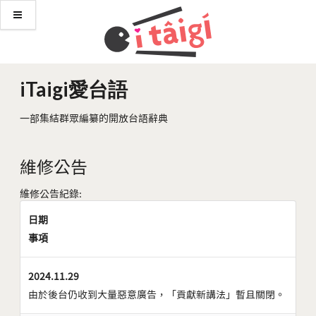
iTaigi愛台語
一部集結群眾編纂的開放台語辭典
維修公告
維修公告紀錄:
日期
事項
2024.11.29
由於後台仍收到大量惡意廣告，「貢獻新講法」暫且關閉。