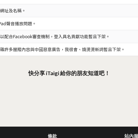
網址及名稱。
iPad聲音播放問題。
以配合Facebook審查機制，登入具名貢獻功能暫且下架。
雜許多腥羶內容與中國惡意廣告，我很會、燒燙燙新詞暫且下架。
快分享 iTaigi 給你的朋友知道吧！
條款
站內