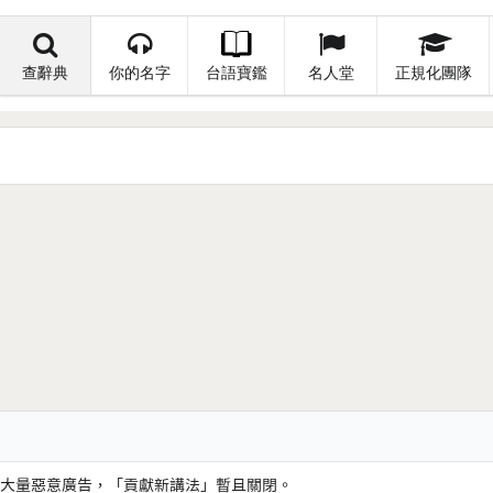
查辭典
你的名字
台語寶鑑
名人堂
正規化團隊
大量惡意廣告，「貢獻新講法」暫且關閉。