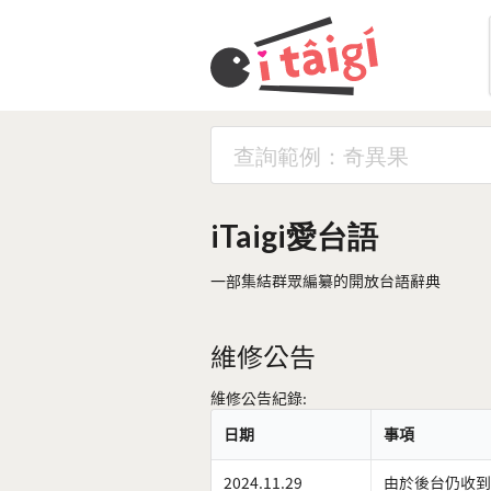
iTaigi愛台語
一部集結群眾編纂的開放台語辭典
維修公告
維修公告紀錄:
日期
事項
2024.11.29
由於後台仍收到