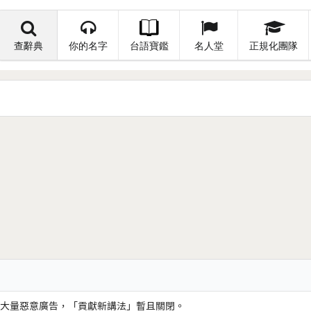
查辭典
你的名字
台語寶鑑
名人堂
正規化團隊
大量惡意廣告，「貢獻新講法」暫且關閉。