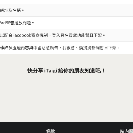
網址及名稱。
iPad聲音播放問題。
以配合Facebook審查機制，登入具名貢獻功能暫且下架。
雜許多腥羶內容與中國惡意廣告，我很會、燒燙燙新詞暫且下架。
快分享 iTaigi 給你的朋友知道吧！
條款
站內