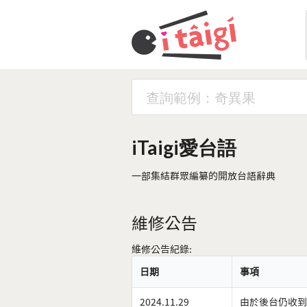
iTaigi愛台語
一部集結群眾編纂的開放台語辭典
維修公告
維修公告紀錄:
日期
事項
2024.11.29
由於後台仍收到