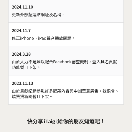
2024.11.10
更新外部超連結網址及名稱。
2024.11.7
修正iPhone、iPad聲音播放問題。
2024.3.28
由於人力不足難以配合Facebook審查機制，登入具名貢獻
功能暫且下架。
2023.11.13
由於貢獻紀錄參雜許多腥羶內容與中國惡意廣告，我很會、
燒燙燙新詞暫且下架。
快分享 iTaigi 給你的朋友知道吧！