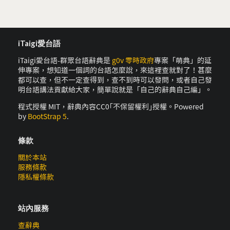
iTaigi愛台語
iTaigi愛台語-群眾台語辭典是
g0v 零時政府
專案「萌典」的延
伸專案，想知道一個詞的台語怎麼說，來這裡查就對了！甚麼
都可以查，但不一定查得到，查不到時可以發問，或者自己發
明台語講法貢獻給大家，簡單說就是「自己的辭典自己編」。
程式授權 MIT，辭典內容CC0｢不保留權利｣授權。Powered
by
BootStrap 5
.
條款
關於本站
服務條款
隱私權條款
站內服務
查辭典