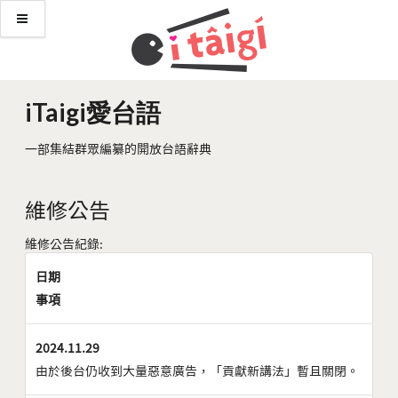
iTaigi愛台語
一部集結群眾編纂的開放台語辭典
維修公告
維修公告紀錄:
日期
事項
2024.11.29
由於後台仍收到大量惡意廣告，「貢獻新講法」暫且關閉。