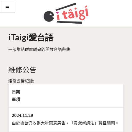
iTaigi愛台語
一部集結群眾編纂的開放台語辭典
維修公告
維修公告紀錄:
日期
事項
2024.11.29
由於後台仍收到大量惡意廣告，「貢獻新講法」暫且關閉。