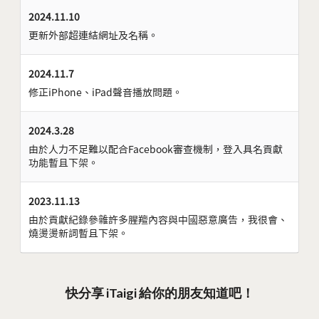
2024.11.10
更新外部超連結網址及名稱。
2024.11.7
修正iPhone、iPad聲音播放問題。
2024.3.28
由於人力不足難以配合Facebook審查機制，登入具名貢獻
功能暫且下架。
2023.11.13
由於貢獻紀錄參雜許多腥羶內容與中國惡意廣告，我很會、
燒燙燙新詞暫且下架。
快分享 iTaigi 給你的朋友知道吧！