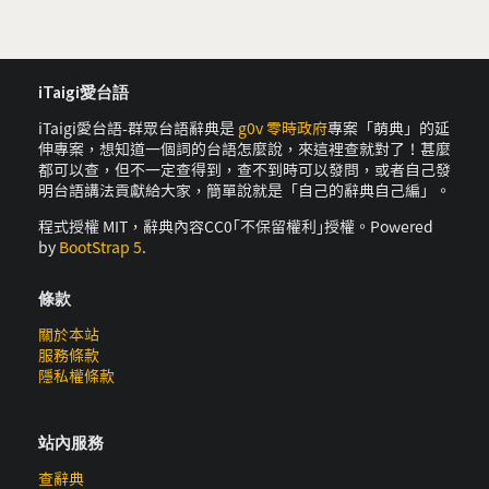
iTaigi愛台語
iTaigi愛台語-群眾台語辭典是
g0v 零時政府
專案「萌典」的延
伸專案，想知道一個詞的台語怎麼說，來這裡查就對了！甚麼
都可以查，但不一定查得到，查不到時可以發問，或者自己發
明台語講法貢獻給大家，簡單說就是「自己的辭典自己編」。
程式授權 MIT，辭典內容CC0｢不保留權利｣授權。Powered
by
BootStrap 5
.
條款
關於本站
服務條款
隱私權條款
站內服務
查辭典