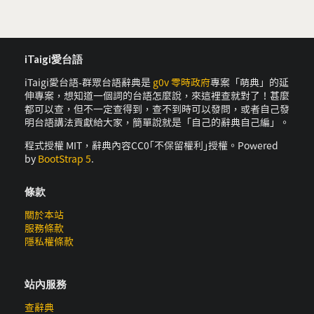
iTaigi愛台語
iTaigi愛台語-群眾台語辭典是
g0v 零時政府
專案「萌典」的延
伸專案，想知道一個詞的台語怎麼說，來這裡查就對了！甚麼
都可以查，但不一定查得到，查不到時可以發問，或者自己發
明台語講法貢獻給大家，簡單說就是「自己的辭典自己編」。
程式授權 MIT，辭典內容CC0｢不保留權利｣授權。Powered
by
BootStrap 5
.
條款
關於本站
服務條款
隱私權條款
站內服務
查辭典