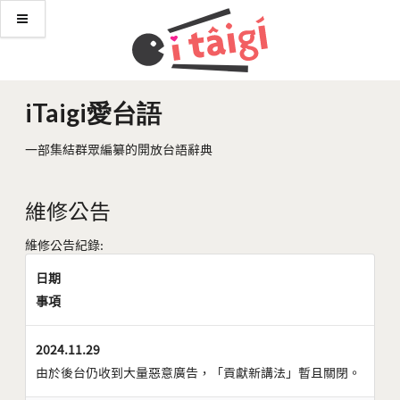
iTaigi愛台語
一部集結群眾編纂的開放台語辭典
維修公告
維修公告紀錄:
日期
事項
2024.11.29
由於後台仍收到大量惡意廣告，「貢獻新講法」暫且關閉。