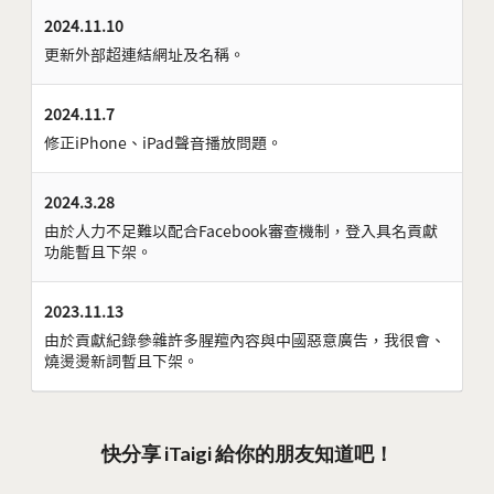
2024.11.10
更新外部超連結網址及名稱。
2024.11.7
修正iPhone、iPad聲音播放問題。
2024.3.28
由於人力不足難以配合Facebook審查機制，登入具名貢獻
功能暫且下架。
2023.11.13
由於貢獻紀錄參雜許多腥羶內容與中國惡意廣告，我很會、
燒燙燙新詞暫且下架。
快分享 iTaigi 給你的朋友知道吧！