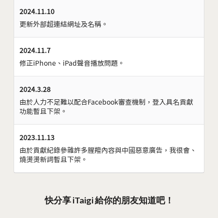
2024.11.10
更新外部超連結網址及名稱。
2024.11.7
修正iPhone、iPad聲音播放問題。
2024.3.28
由於人力不足難以配合Facebook審查機制，登入具名貢獻
功能暫且下架。
2023.11.13
由於貢獻紀錄參雜許多腥羶內容與中國惡意廣告，我很會、
燒燙燙新詞暫且下架。
快分享 iTaigi 給你的朋友知道吧！