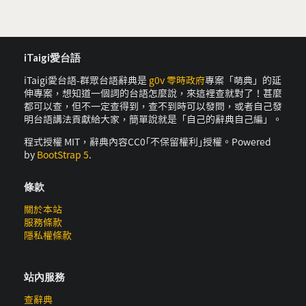
iTaigi愛台語
iTaigi愛台語-群眾台語辭典是
g0v 零時政府
專案「萌典」的延
伸專案，想知道一個詞的台語怎麼說，來這裡查就對了！甚麼
都可以查，但不一定查得到，查不到時可以發問，或者自己發
明台語講法貢獻給大家，簡單說就是「自己的辭典自己編」。
程式授權 MIT，辭典內容CC0｢不保留權利｣授權。Powered
by
BootStrap 5
.
條款
關於本站
服務條款
隱私權條款
站內服務
查辭典