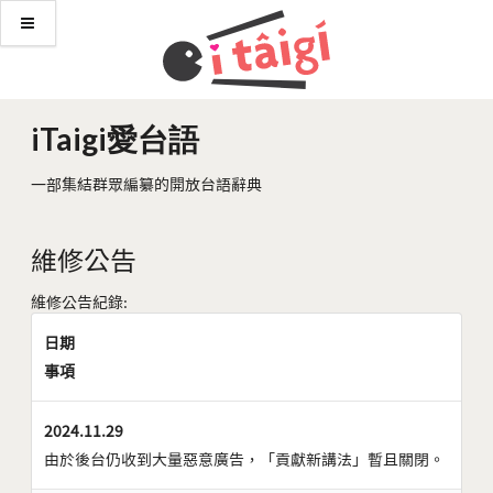
iTaigi愛台語
一部集結群眾編纂的開放台語辭典
維修公告
維修公告紀錄:
日期
事項
2024.11.29
由於後台仍收到大量惡意廣告，「貢獻新講法」暫且關閉。