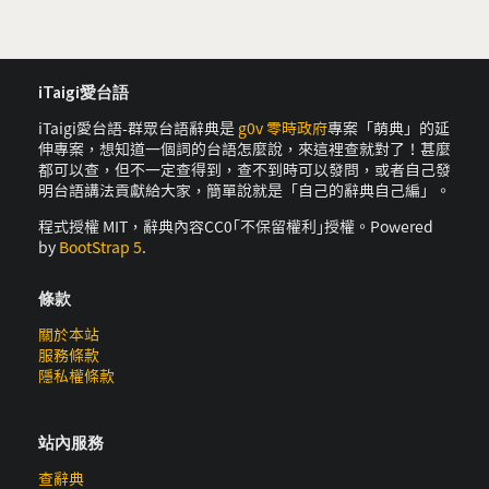
iTaigi愛台語
iTaigi愛台語-群眾台語辭典是
g0v 零時政府
專案「萌典」的延
伸專案，想知道一個詞的台語怎麼說，來這裡查就對了！甚麼
都可以查，但不一定查得到，查不到時可以發問，或者自己發
明台語講法貢獻給大家，簡單說就是「自己的辭典自己編」。
程式授權 MIT，辭典內容CC0｢不保留權利｣授權。Powered
by
BootStrap 5
.
條款
關於本站
服務條款
隱私權條款
站內服務
查辭典