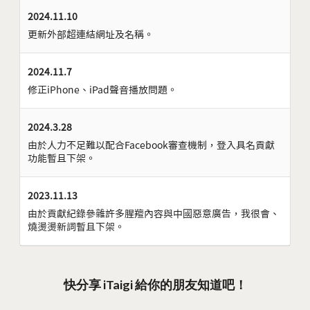
2024.11.10
更新外部超連結網址及名稱。
2024.11.7
修正iPhone、iPad聲音播放問題。
2024.3.28
由於人力不足難以配合Facebook審查機制，登入具名貢獻
功能暫且下架。
2023.11.13
由於貢獻紀錄參雜許多腥羶內容與中國惡意廣告，我很會、
燒燙燙新詞暫且下架。
快分享 iTaigi 給你的朋友知道吧！