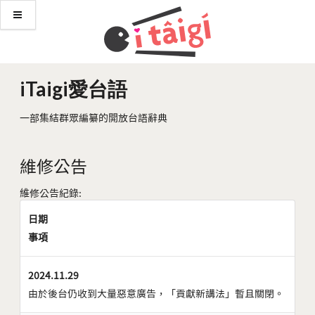
iTaigi愛台語
一部集結群眾編纂的開放台語辭典
維修公告
維修公告紀錄:
日期
事項
2024.11.29
由於後台仍收到大量惡意廣告，「貢獻新講法」暫且關閉。