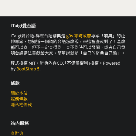
iTaigi愛台語
iTaigi愛台語-群眾台語辭典是
g0v 零時政府
專案「萌典」的延
伸專案，想知道一個詞的台語怎麼說，來這裡查就對了！甚麼
都可以查，但不一定查得到，查不到時可以發問，或者自己發
明台語講法貢獻給大家，簡單說就是「自己的辭典自己編」。
程式授權 MIT，辭典內容CC0｢不保留權利｣授權。Powered
by
BootStrap 5
.
條款
關於本站
服務條款
隱私權條款
站內服務
查辭典