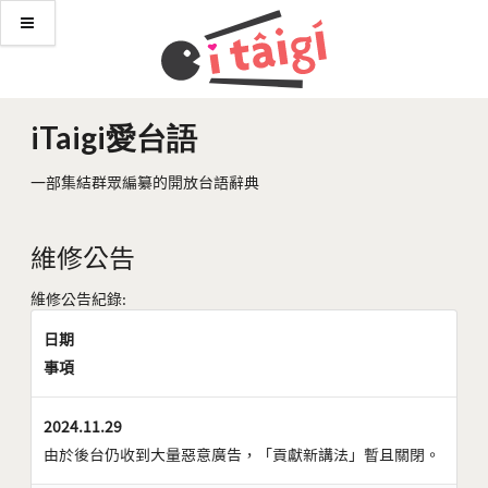
iTaigi愛台語
一部集結群眾編纂的開放台語辭典
維修公告
維修公告紀錄:
日期
事項
2024.11.29
由於後台仍收到大量惡意廣告，「貢獻新講法」暫且關閉。