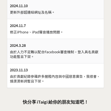
2024.11.10
更新外部超連結網址及名稱。
2024.11.7
修正iPhone、iPad聲音播放問題。
2024.3.28
由於人力不足難以配合Facebook審查機制，登入具名貢獻
功能暫且下架。
2023.11.13
由於貢獻紀錄參雜許多腥羶內容與中國惡意廣告，我很會、
燒燙燙新詞暫且下架。
快分享 iTaigi 給你的朋友知道吧！