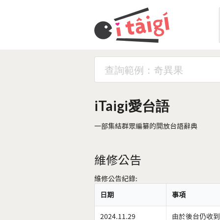
iTaigi愛台語
一部集結群眾編纂的開放台語辭典
維修公告
維修公告紀錄:
日期
事項
2024.11.29
由於後台仍收到