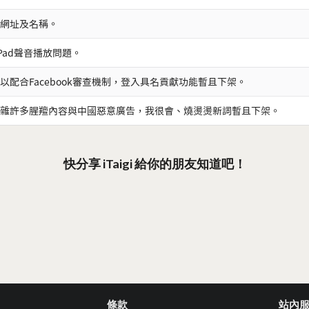
網址及名稱。
iPad聲音播放問題。
以配合Facebook審查機制，登入具名貢獻功能暫且下架。
雜許多腥羶內容與中國惡意廣告，我很會、燒燙燙新詞暫且下架。
快分享 iTaigi 給你的朋友知道吧！
條款
站內