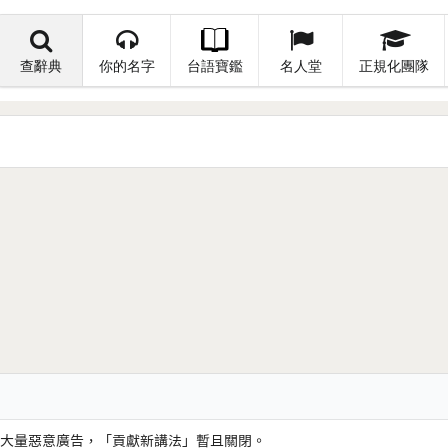
查辭典
你的名字
台語寶鑑
名人堂
正規化團隊
大量惡意廣告，「貢獻新講法」暫且關閉。