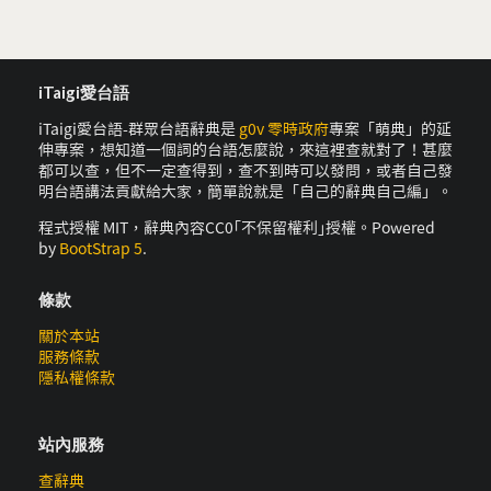
iTaigi愛台語
iTaigi愛台語-群眾台語辭典是
g0v 零時政府
專案「萌典」的延
伸專案，想知道一個詞的台語怎麼說，來這裡查就對了！甚麼
都可以查，但不一定查得到，查不到時可以發問，或者自己發
明台語講法貢獻給大家，簡單說就是「自己的辭典自己編」。
程式授權 MIT，辭典內容CC0｢不保留權利｣授權。Powered
by
BootStrap 5
.
條款
關於本站
服務條款
隱私權條款
站內服務
查辭典