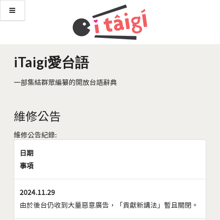
iTaigi愛台語
一部集結群眾編纂的開放台語辭典
維修公告
維修公告紀錄:
日期
事項
2024.11.29
由於後台仍收到大量惡意廣告，「貢獻新講法」暫且關閉。