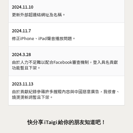
2024.11.10
更新外部超連結網址及名稱。
2024.11.7
修正iPhone、iPad聲音播放問題。
2024.3.28
由於人力不足難以配合Facebook審查機制，登入具名貢獻
功能暫且下架。
2023.11.13
由於貢獻紀錄參雜許多腥羶內容與中國惡意廣告，我很會、
燒燙燙新詞暫且下架。
快分享 iTaigi 給你的朋友知道吧！