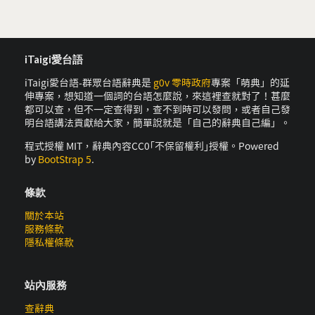
iTaigi愛台語
iTaigi愛台語-群眾台語辭典是
g0v 零時政府
專案「萌典」的延
伸專案，想知道一個詞的台語怎麼說，來這裡查就對了！甚麼
都可以查，但不一定查得到，查不到時可以發問，或者自己發
明台語講法貢獻給大家，簡單說就是「自己的辭典自己編」。
程式授權 MIT，辭典內容CC0｢不保留權利｣授權。Powered
by
BootStrap 5
.
條款
關於本站
服務條款
隱私權條款
站內服務
查辭典