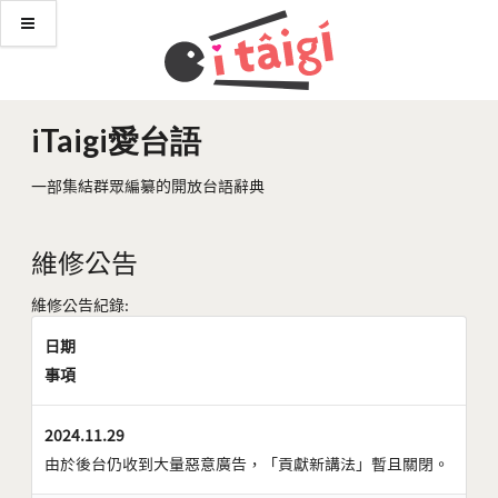
iTaigi愛台語
一部集結群眾編纂的開放台語辭典
維修公告
維修公告紀錄:
日期
事項
2024.11.29
由於後台仍收到大量惡意廣告，「貢獻新講法」暫且關閉。