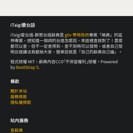
iTaigi愛台語
iTaigi愛台語-群眾台語辭典是
g0v 零時政府
專案「萌典」的延
伸專案，想知道一個詞的台語怎麼說，來這裡查就對了！甚麼
都可以查，但不一定查得到，查不到時可以發問，或者自己發
明台語講法貢獻給大家，簡單說就是「自己的辭典自己編」。
程式授權 MIT，辭典內容CC0｢不保留權利｣授權。Powered
by
BootStrap 5
.
條款
關於本站
服務條款
隱私權條款
站內服務
查辭典