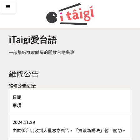
iTaigi愛台語
一部集結群眾編纂的開放台語辭典
維修公告
維修公告紀錄:
日期
事項
2024.11.29
由於後台仍收到大量惡意廣告，「貢獻新講法」暫且關閉。