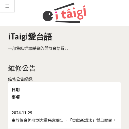
iTaigi愛台語
一部集結群眾編纂的開放台語辭典
維修公告
維修公告紀錄:
日期
事項
2024.11.29
由於後台仍收到大量惡意廣告，「貢獻新講法」暫且關閉。