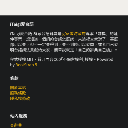
iTaigi愛台語
iTaigi愛台語-群眾台語辭典是
g0v 零時政府
專案「萌典」的延
伸專案，想知道一個詞的台語怎麼說，來這裡查就對了！甚麼
都可以查，但不一定查得到，查不到時可以發問，或者自己發
明台語講法貢獻給大家，簡單說就是「自己的辭典自己編」。
程式授權 MIT，辭典內容CC0｢不保留權利｣授權。Powered
by
BootStrap 5
.
條款
關於本站
服務條款
隱私權條款
站內服務
查辭典