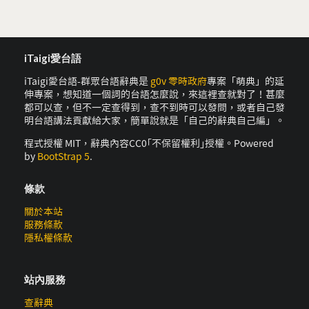
iTaigi愛台語
iTaigi愛台語-群眾台語辭典是
g0v 零時政府
專案「萌典」的延
伸專案，想知道一個詞的台語怎麼說，來這裡查就對了！甚麼
都可以查，但不一定查得到，查不到時可以發問，或者自己發
明台語講法貢獻給大家，簡單說就是「自己的辭典自己編」。
程式授權 MIT，辭典內容CC0｢不保留權利｣授權。Powered
by
BootStrap 5
.
條款
關於本站
服務條款
隱私權條款
站內服務
查辭典