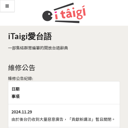
iTaigi愛台語
一部集結群眾編纂的開放台語辭典
維修公告
維修公告紀錄:
日期
事項
2024.11.29
由於後台仍收到大量惡意廣告，「貢獻新講法」暫且關閉。