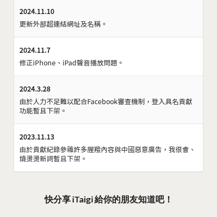
2024.11.10
更新外部超連結網址及名稱。
2024.11.7
修正iPhone、iPad聲音播放問題。
2024.3.28
由於人力不足難以配合Facebook審查機制，登入具名貢獻
功能暫且下架。
2023.11.13
由於貢獻紀錄參雜許多腥羶內容與中國惡意廣告，我很會、
燒燙燙新詞暫且下架。
快分享 iTaigi 給你的朋友知道吧！