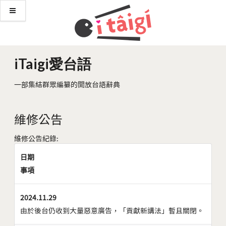
iTaigi愛台語
一部集結群眾編纂的開放台語辭典
維修公告
維修公告紀錄:
日期
事項
2024.11.29
由於後台仍收到大量惡意廣告，「貢獻新講法」暫且關閉。