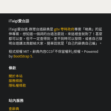
iTaigi愛台語
iTaigi愛台語-群眾台語辭典是
g0v 零時政府
專案「萌典」的延
伸專案，想知道一個詞的台語怎麼說，來這裡查就對了！甚麼
都可以查，但不一定查得到，查不到時可以發問，或者自己發
明台語講法貢獻給大家，簡單說就是「自己的辭典自己編」。
程式授權 MIT，辭典內容CC0｢不保留權利｣授權。Powered
by
BootStrap 5
.
條款
關於本站
服務條款
隱私權條款
站內服務
查辭典