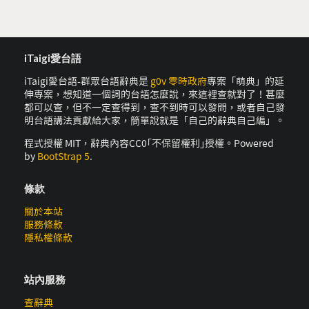
iTaigi愛台語
iTaigi愛台語-群眾台語辭典是
g0v 零時政府
專案「萌典」的延
伸專案，想知道一個詞的台語怎麼說，來這裡查就對了！甚麼
都可以查，但不一定查得到，查不到時可以發問，或者自己發
明台語講法貢獻給大家，簡單說就是「自己的辭典自己編」。
程式授權 MIT，辭典內容CC0｢不保留權利｣授權。Powered
by
BootStrap 5
.
條款
關於本站
服務條款
隱私權條款
站內服務
查辭典