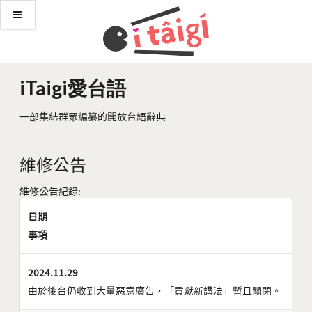
iTaigi愛台語
一部集結群眾編纂的開放台語辭典
維修公告
維修公告紀錄:
日期
事項
2024.11.29
由於後台仍收到大量惡意廣告，「貢獻新講法」暫且關閉。