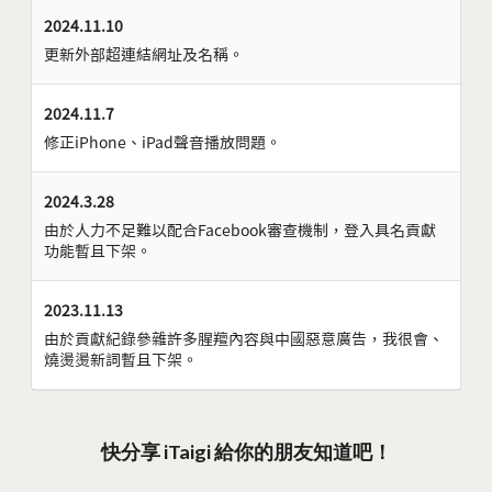
2024.11.10
更新外部超連結網址及名稱。
2024.11.7
修正iPhone、iPad聲音播放問題。
2024.3.28
由於人力不足難以配合Facebook審查機制，登入具名貢獻
功能暫且下架。
2023.11.13
由於貢獻紀錄參雜許多腥羶內容與中國惡意廣告，我很會、
燒燙燙新詞暫且下架。
快分享 iTaigi 給你的朋友知道吧！