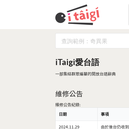
iTaigi愛台語
一部集結群眾編纂的開放台語辭典
維修公告
維修公告紀錄:
日期
事項
2024.11.29
由於後台仍收到