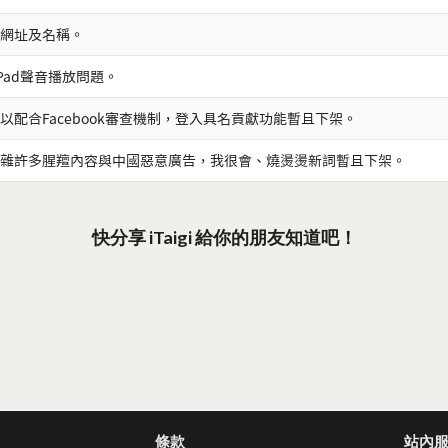
網址及名稱。
iPad聲音播放問題。
以配合Facebook審查機制，登入具名貢獻功能暫且下架。
雜許多腥羶內容與中國惡意廣告，我很會、燒燙燙新詞暫且下架。
快分享 iTaigi 給你的朋友知道吧！
條款
站內