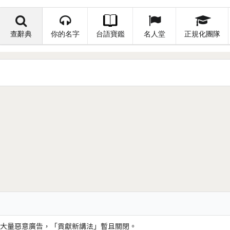
查辭典
你的名字
台語寶鑑
名人堂
正規化團隊
大量惡意廣告，「貢獻新講法」暫且關閉。