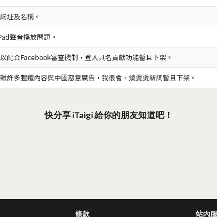
網址及名稱。
iPad聲音播放問題。
以配合Facebook審查機制，登入具名貢獻功能暫且下架。
雜許多腥羶內容與中國惡意廣告，我很會、燒燙燙新詞暫且下架。
快分享 iTaigi 給你的朋友知道吧！
條款
站內