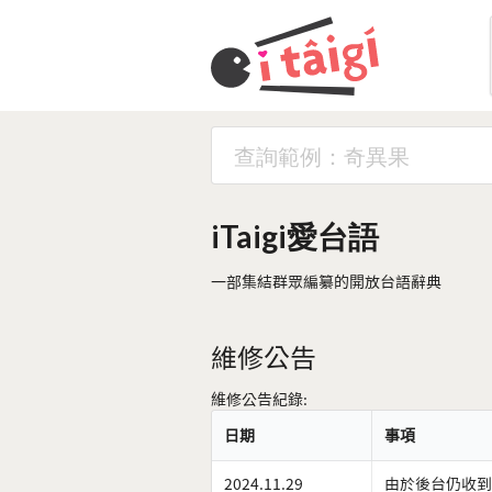
iTaigi愛台語
一部集結群眾編纂的開放台語辭典
維修公告
維修公告紀錄:
日期
事項
2024.11.29
由於後台仍收到