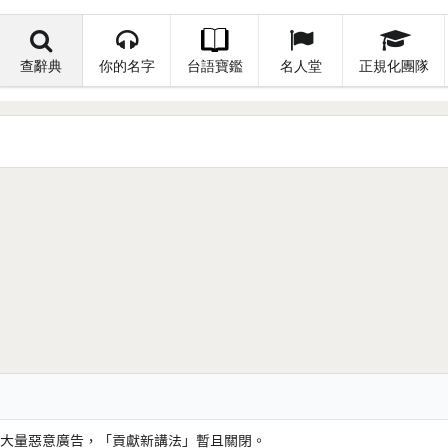
查辭典
你的名字
台語寶鑑
名人堂
正規化團隊
大量惡意廣告，「貢獻新講法」暫且關閉。