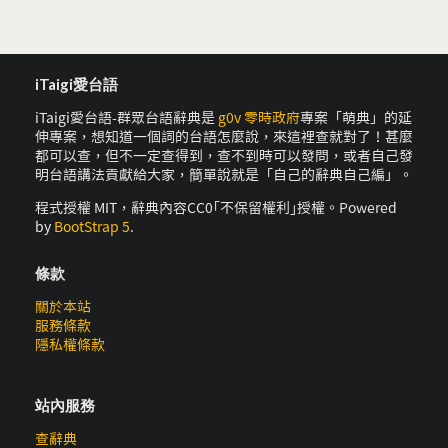
iTaigi愛台語
iTaigi愛台語-群眾台語辭典是
g0v 零時政府
專案「萌典」的延
伸專案，想知道一個詞的台語怎麼說，來這裡查就對了！甚麼
都可以查，但不一定查得到，查不到時可以發問，或者自己發
明台語講法貢獻給大家，簡單說就是「自己的辭典自己編」。
程式授權 MIT，辭典內容CC0｢不保留權利｣授權。Powered
by
BootStrap 5
.
條款
關於本站
服務條款
隱私權條款
站內服務
查辭典