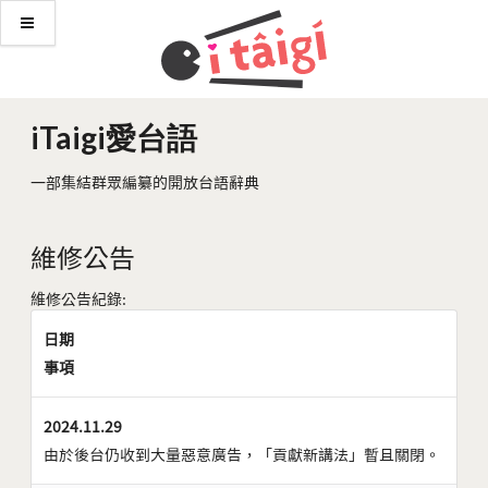
iTaigi愛台語
一部集結群眾編纂的開放台語辭典
維修公告
維修公告紀錄:
日期
事項
2024.11.29
由於後台仍收到大量惡意廣告，「貢獻新講法」暫且關閉。