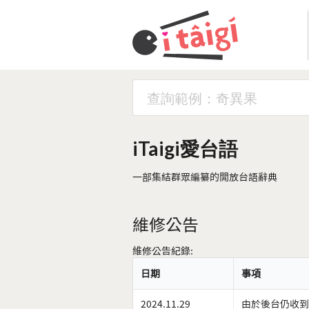
iTaigi愛台語
一部集結群眾編纂的開放台語辭典
維修公告
維修公告紀錄:
日期
事項
2024.11.29
由於後台仍收到