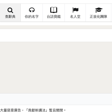
查辭典
你的名字
台語寶鑑
名人堂
正規化團隊
大量惡意廣告，「貢獻新講法」暫且關閉。