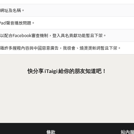
網址及名稱。
iPad聲音播放問題。
以配合Facebook審查機制，登入具名貢獻功能暫且下架。
雜許多腥羶內容與中國惡意廣告，我很會、燒燙燙新詞暫且下架。
快分享 iTaigi 給你的朋友知道吧！
條款
站內