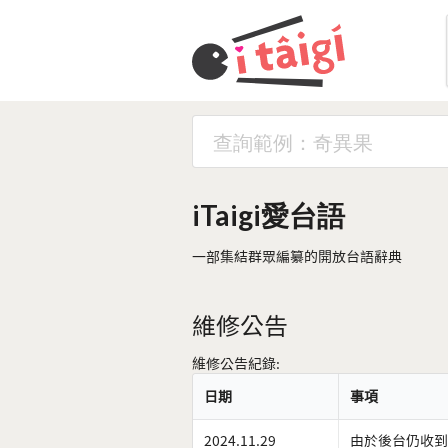
iTaigi愛台語
一部集結群眾編纂的開放台語辭典
維修公告
維修公告紀錄:
日期
事項
2024.11.29
由於後台仍收到