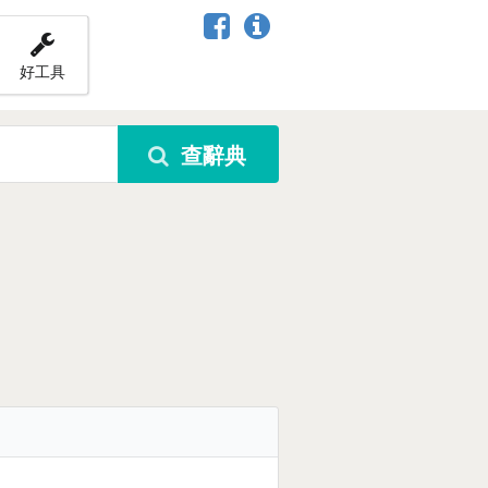
好工具
查辭典