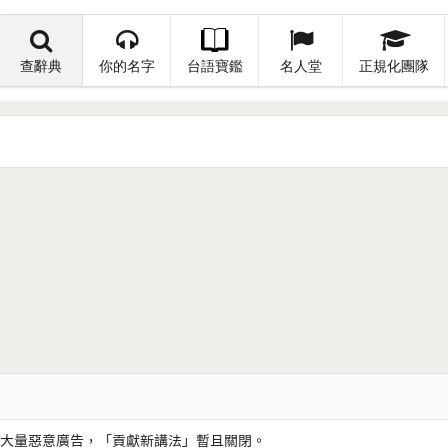
查辭典
你的名字
台語寶鑑
名人堂
正規化團隊
大量惡意廣告，「貢獻新講法」暫且關閉。