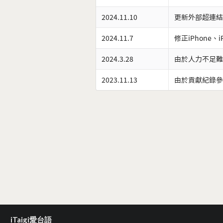
2024.11.10
更新外部超連結
2024.11.7
修正iPhone、
2024.3.28
由於人力不足難
2023.11.13
由於貢獻紀錄參
iTaigi愛台語