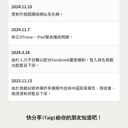
2024.11.10
更新外部超連結網址及名稱。
2024.11.7
修正iPhone、iPad聲音播放問題。
2024.3.28
由於人力不足難以配合Facebook審查機制，登入具名貢獻
功能暫且下架。
2023.11.13
由於貢獻紀錄參雜許多腥羶內容與中國惡意廣告，我很會、
燒燙燙新詞暫且下架。
快分享 iTaigi 給你的朋友知道吧！