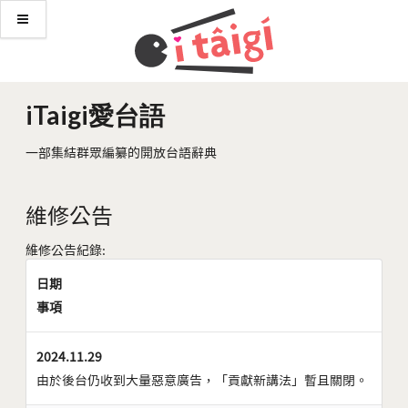
iTaigi愛台語
一部集結群眾編纂的開放台語辭典
維修公告
維修公告紀錄:
日期
事項
2024.11.29
由於後台仍收到大量惡意廣告，「貢獻新講法」暫且關閉。