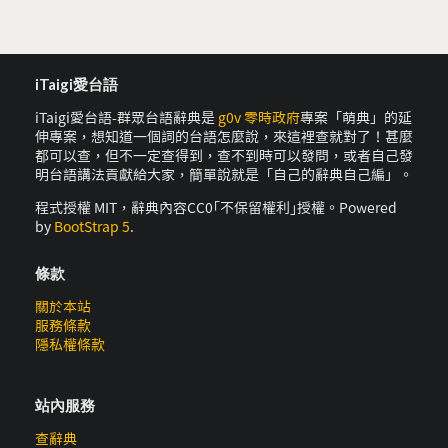
iTaigi愛台語
iTaigi愛台語-群眾台語辭典是
g0v 零時政府
專案「萌典」的延
伸專案，想知道一個詞的台語怎麼說，來這裡查就對了！甚麼
都可以查，但不一定查得到，查不到時可以發問，或者自己發
明台語講法貢獻給大家，簡單說就是「自己的辭典自己編」。
程式授權 MIT，辭典內容CC0｢不保留權利｣授權。Powered
by
BootStrap 5
.
條款
關於本站
服務條款
隱私權條款
站內服務
查辭典