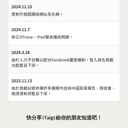
2024.11.10
更新外部超連結網址及名稱。
2024.11.7
修正iPhone、iPad聲音播放問題。
2024.3.28
由於人力不足難以配合Facebook審查機制，登入具名貢獻
功能暫且下架。
2023.11.13
由於貢獻紀錄參雜許多腥羶內容與中國惡意廣告，我很會、
燒燙燙新詞暫且下架。
快分享 iTaigi 給你的朋友知道吧！