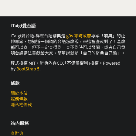
iTaigi愛台語
iTaigi愛台語-群眾台語辭典是
g0v 零時政府
專案「萌典」的延
伸專案，想知道一個詞的台語怎麼說，來這裡查就對了！甚麼
都可以查，但不一定查得到，查不到時可以發問，或者自己發
明台語講法貢獻給大家，簡單說就是「自己的辭典自己編」。
程式授權 MIT，辭典內容CC0｢不保留權利｣授權。Powered
by
BootStrap 5
.
條款
關於本站
服務條款
隱私權條款
站內服務
查辭典