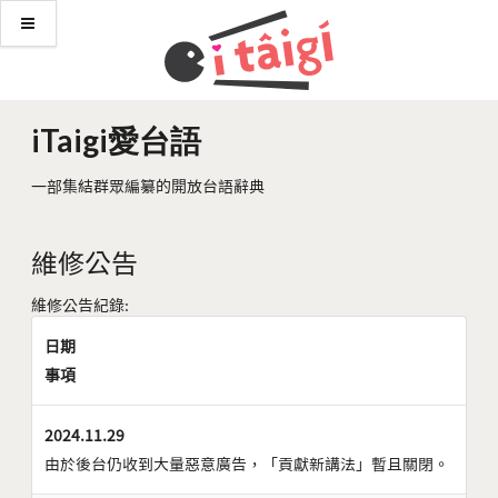
iTaigi愛台語
一部集結群眾編纂的開放台語辭典
維修公告
維修公告紀錄:
日期
事項
2024.11.29
由於後台仍收到大量惡意廣告，「貢獻新講法」暫且關閉。