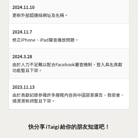
2024.11.10
更新外部超連結網址及名稱。
2024.11.7
修正iPhone、iPad聲音播放問題。
2024.3.28
由於人力不足難以配合Facebook審查機制，登入具名貢獻
功能暫且下架。
2023.11.13
由於貢獻紀錄參雜許多腥羶內容與中國惡意廣告，我很會、
燒燙燙新詞暫且下架。
快分享 iTaigi 給你的朋友知道吧！