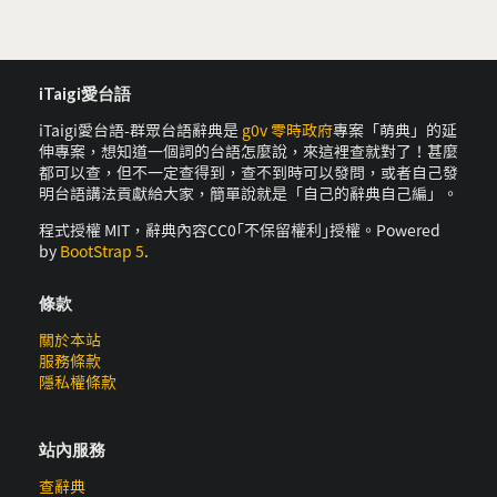
iTaigi愛台語
iTaigi愛台語-群眾台語辭典是
g0v 零時政府
專案「萌典」的延
伸專案，想知道一個詞的台語怎麼說，來這裡查就對了！甚麼
都可以查，但不一定查得到，查不到時可以發問，或者自己發
明台語講法貢獻給大家，簡單說就是「自己的辭典自己編」。
程式授權 MIT，辭典內容CC0｢不保留權利｣授權。Powered
by
BootStrap 5
.
條款
關於本站
服務條款
隱私權條款
站內服務
查辭典