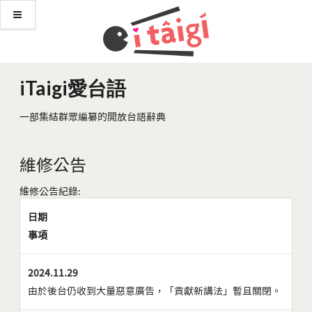
iTaigi愛台語
一部集結群眾編纂的開放台語辭典
維修公告
維修公告紀錄:
日期
事項
2024.11.29
由於後台仍收到大量惡意廣告，「貢獻新講法」暫且關閉。