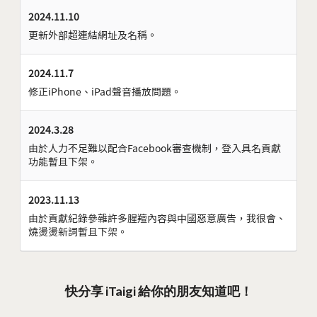
2024.11.10
更新外部超連結網址及名稱。
2024.11.7
修正iPhone、iPad聲音播放問題。
2024.3.28
由於人力不足難以配合Facebook審查機制，登入具名貢獻
功能暫且下架。
2023.11.13
由於貢獻紀錄參雜許多腥羶內容與中國惡意廣告，我很會、
燒燙燙新詞暫且下架。
快分享 iTaigi 給你的朋友知道吧！