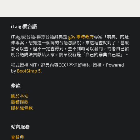
iTaigi愛台語
iTaigi愛台語-群眾台語辭典是
g0v 零時政府
專案「萌典」的延
伸專案，想知道一個詞的台語怎麼說，來這裡查就對了！甚麼
都可以查，但不一定查得到，查不到時可以發問，或者自己發
明台語講法貢獻給大家，簡單說就是「自己的辭典自己編」。
程式授權 MIT，辭典內容CC0｢不保留權利｣授權。Powered
by
BootStrap 5
.
條款
關於本站
服務條款
隱私權條款
站內服務
查辭典