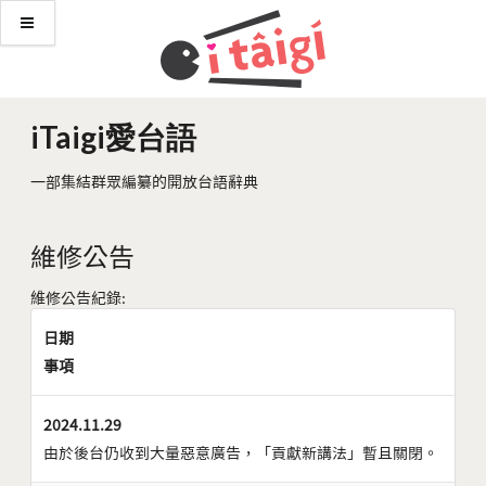
iTaigi愛台語
一部集結群眾編纂的開放台語辭典
維修公告
維修公告紀錄:
日期
事項
2024.11.29
由於後台仍收到大量惡意廣告，「貢獻新講法」暫且關閉。